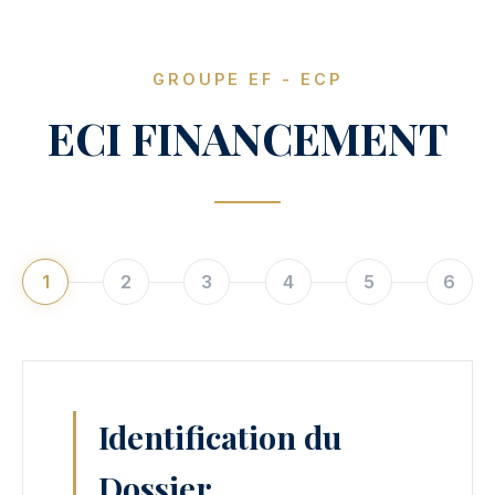
GROUPE EF - ECP
ECI FINANCEMENT
1
2
3
4
5
6
Identification du
Dossier