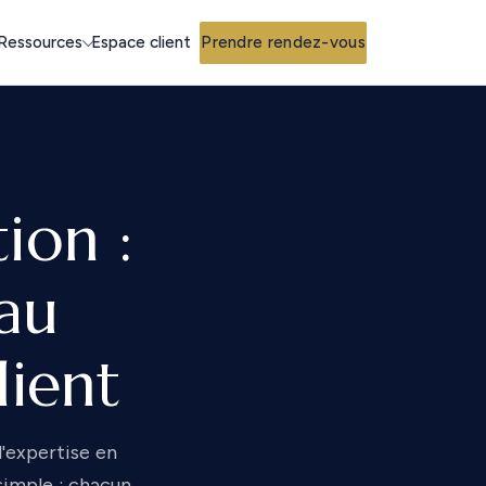
Espace client
Prendre rendez-vous
Ressources
ion :
 au
lient
'expertise en
simple : chacun