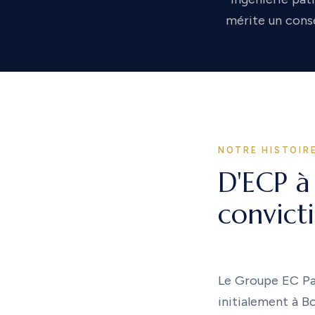
mérite un conse
NOTRE HISTOIR
D'ECP à
convicti
Le Groupe EC Pat
initialement à B