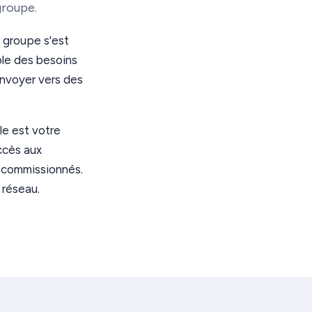
groupe.
e groupe s'est
ble des besoins
envoyer vers des
le est votre
ccès aux
s commissionnés.
 réseau.