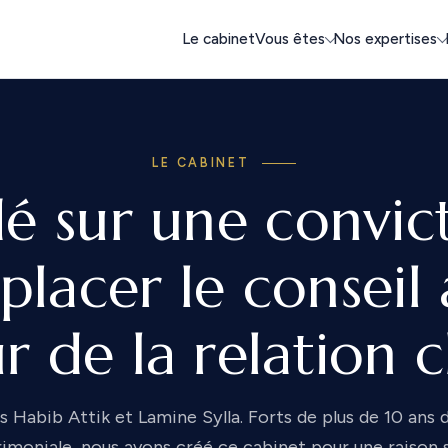
Le cabinet
Vous êtes
Nos expertises
LE CABINET
é sur une convict
placer le conseil
 de la relation c
Habib Attik et Lamine Sylla. Forts de plus de 10 ans d
rimoniale, nous avons créé ce cabinet pour une raison 