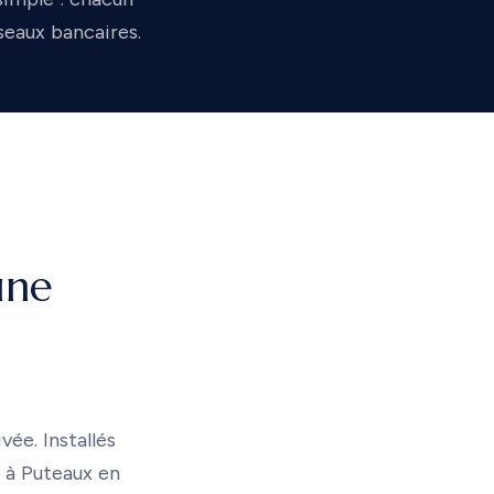
seaux bancaires.
une
ée. Installés
 à Puteaux en