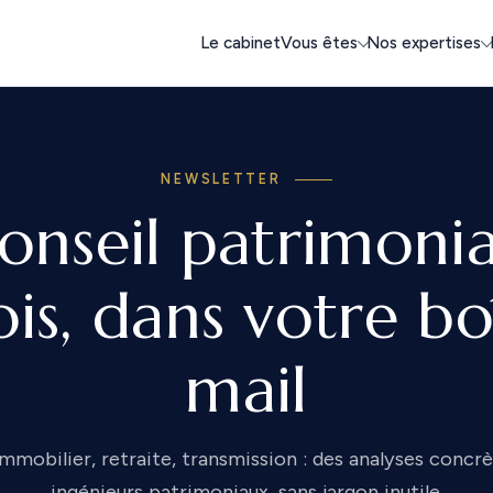
Le cabinet
Vous êtes
Nos expertises
NEWSLETTER
onseil patrimonia
is, dans votre bo
mail
 immobilier, retraite, transmission : des analyses concr
ingénieurs patrimoniaux, sans jargon inutile.