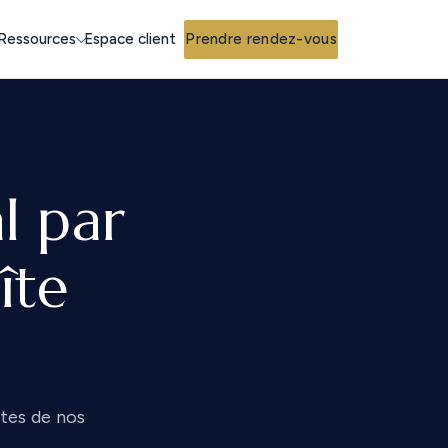
Espace client
Prendre rendez-vous
Ressources
l par
îte
ètes de nos