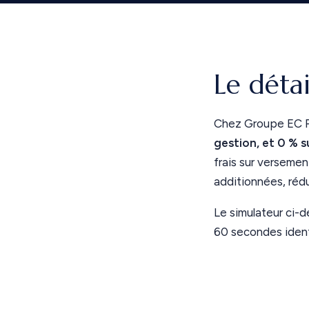
Le déta
Chez Groupe EC Pa
gestion, et 0 % s
frais sur versemen
additionnées, rédu
Le simulateur ci-d
60 secondes identi