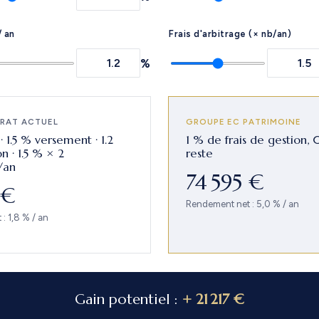
/ an
Frais d'arbitrage (× nb/an)
%
RAT ACTUEL
GROUPE EC PATRIMOINE
 1.5 % versement · 1.2
1 % de frais de gestion, 
n · 1.5 % × 2
reste
/an
74 595 €
 €
Rendement net : 5,0 % / an
: 1,8 % / an
Gain potentiel :
+ 21 217 €