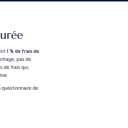
durée
ent
1 % de frais de
bitrage, pas de
 de frais qui,
rme.
un questionnaire de