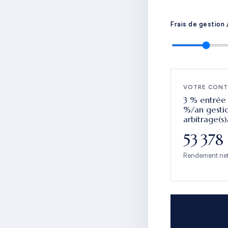
Frais de gestion 
VOTRE CONT
3 % entrée ·
%/an gestio
arbitrage(s)
53 378
Rendement net 