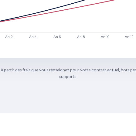
An 2
An 4
An 6
An 8
An 10
An 12
 à partir des frais que vous renseignez pour votre contrat actuel, hors 
supports.