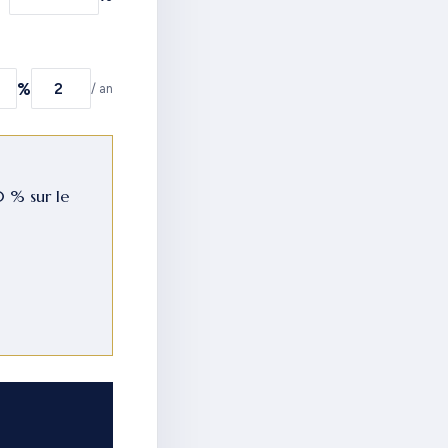
%
/ an
0 % sur le