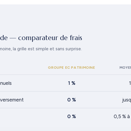
ide — comparateur de frais
ne, la grille est simple et sans surprise.
GROUPE EC PATRIMOINE
MOYE
nnuels
1 %
1
e versement
0 %
jusq
0 %
0,5 % à 