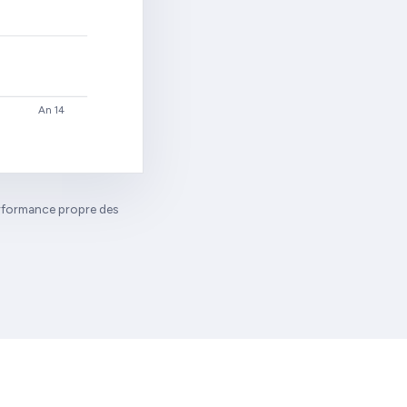
An 14
performance propre des